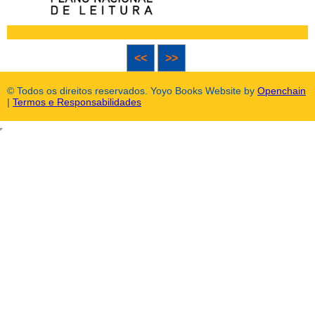
<<
>>
© Todos os direitos reservados. Yoyo Books Website by
Openchain
|
Termos e Responsabilidades